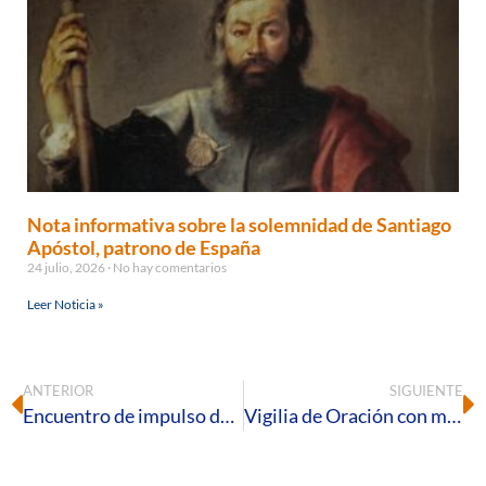
Nota informativa sobre la solemnidad de Santiago
Apóstol, patrono de España
24 julio, 2026
No hay comentarios
Leer Noticia »
ANTERIOR
SIGUIENTE
Encuentro de impulso de los Consejos Pastorales Parroquiales en la Vicaría Costa-Andévalo
Vigilia de Oración con motivo del Día de la Acción Católica y del Apostolado Seglar