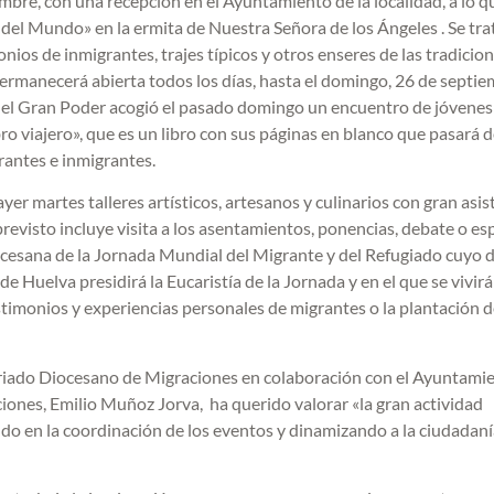
bre, con una recepción en el Ayuntamiento de la localidad, a lo q
 del Mundo» en la ermita de Nuestra Señora de los Ángeles . Se tra
ios de inmigrantes, trajes típicos y otros enseres de las tradicio
 permanecerá abierta todos los días, hasta el domingo, 26 de septie
a del Gran Poder acogió el pasado domingo un encuentro de jóvenes 
bro viajero», que es un libro con sus páginas en blanco que pasará 
rantes e inmigrantes.
ayer martes talleres artísticos, artesanos y culinarios con gran asis
previsto incluye visita a los asentamientos, ponencias, debate o es
cesana de la Jornada Mundial del Migrante y del Refugiado cuyo d
de Huelva presidirá la Eucaristía de la Jornada y en el que se vivir
imonios y experiencias personales de migrantes o la plantación d
tariado Diocesano de Migraciones en colaboración con el Ayuntami
aciones, Emilio Muñoz Jorva, ha querido valorar «la gran actividad
ndo en la coordinación de los eventos y dinamizando a la ciudadaní