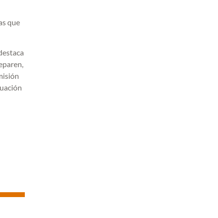
as que
 destaca
eparen,
misión
tuación