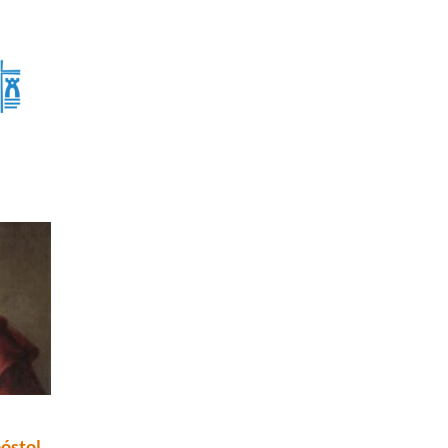
óstol,