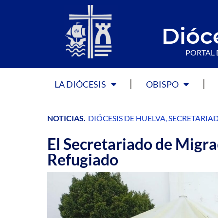
Dióc
PORTAL 
LA DIÓCESIS
OBISPO
NOTICIAS
.
DIÓCESIS DE HUELVA
,
SECRETARIA
El Secretariado de Migra
Refugiado