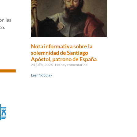
on las
to.
Nota informativa sobre la
solemnidad de Santiago
Apóstol, patrono de España
24 julio, 2026
No hay comentarios
Leer Noticia »