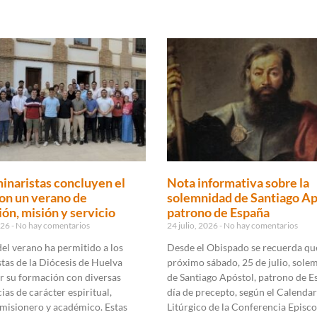
inaristas concluyen el
Nota informativa sobre la
on un verano de
solemnidad de Santiago Ap
ón, misión y servicio
patrono de España
2026
No hay comentarios
24 julio, 2026
No hay comentarios
 del verano ha permitido a los
Desde el Obispado se recuerda que
tas de la Diócesis de Huelva
próximo sábado, 25 de julio, sole
r su formación con diversas
de Santiago Apóstol, patrono de E
ias de carácter espiritual,
día de precepto, según el Calendar
 misionero y académico. Estas
Litúrgico de la Conferencia Episco