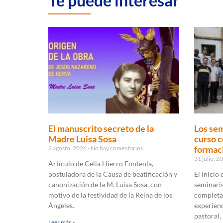
Te puede interesar
El manuscrito secreto de la
Los sem
Madre Luisa Sosa
curso c
formaci
2 agosto, 2026
No hay comentarios
31 julio, 
Artículo de Celia Hierro Fontenla,
postuladora de la Causa de beatificación y
El inicio
canonización de la M. Luisa Sosa, con
seminaris
motivo de la festividad de la Reina de los
completa
Ángeles.
experienc
pastoral,
Leer más »