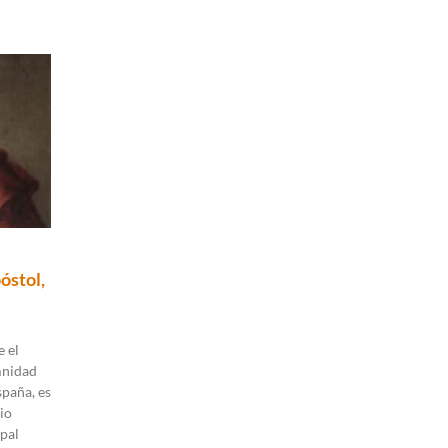
óstol,
 el
mnidad
spaña, es
io
pal