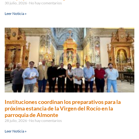
30 julio, 2026
No hay comentarios
Leer Noticia »
Instituciones coordinan los preparativos para la
próxima estancia de la Virgen del Rocío en la
parroquia de Almonte
28 julio, 2026
No hay comentarios
Leer Noticia »