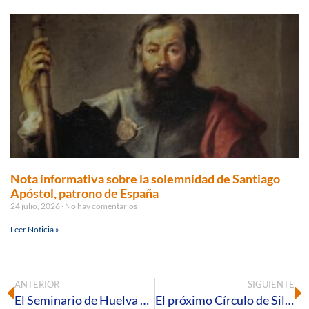
Nota informativa sobre la solemnidad de Santiago
Apóstol, patrono de España
24 julio, 2026
No hay comentarios
Leer Noticia »
ANTERIOR
SIGUIENTE
El Seminario de Huelva acogió el IV Retiro para matrimonios de Proyecto Amor Conyugal
El próximo Círculo de Silencio de Huelva reivindicará la realidad de la «Mujer Migrante»