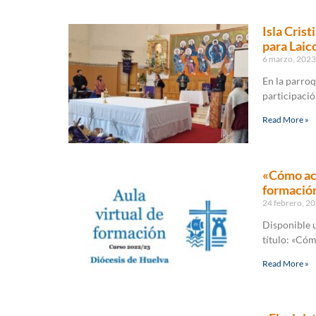
Isla Cris
para Laic
6 marzo, 202
En la parroq
participaci
Read More »
«Cómo ace
formació
24 febrero, 2
Disponible u
título: «Cóm
Read More »