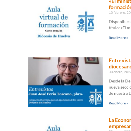
«El minis
formació
10 febrero, 2
Disponible u
título: «El m
Read More »
Entrevist
diocesano
30 enero, 20
Desde la De
nueva secció
de nuestra D
Read More »
La Econom
empresar