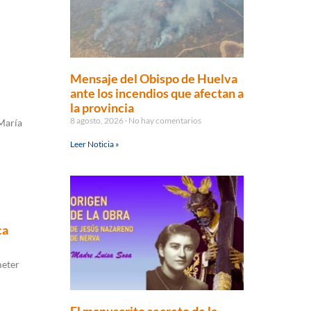
Mensaje del Obispo de Huelva
ante los incendios que afectan a
la provincia
8 agosto, 2026
No hay comentarios
 María
Leer Noticia »
ca
meter