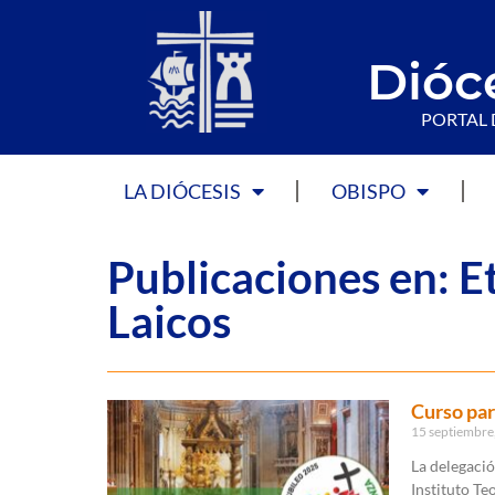
Dióc
PORTAL 
LA DIÓCESIS
OBISPO
Publicaciones en: E
Laicos
Curso par
15 septiembre
La delegació
Instituto Te