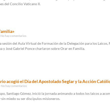
es del Concilio Vaticano II.
familia»
No hay comentarios
 sesión del Aula Virtual de Formación de la Delegación para los Laicos,
a y José Gabriel Ponce charlaron sobre Orar en Familia.
rio acogió el Día del Apostolado Seglar y la Acción Católi
No hay comentarios
po, Santiago Gómez, inició la jornada animando a todos los laicos a aco
y sin miedo su ser discípulos misioneros.