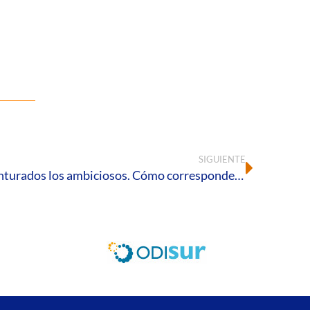
SIGUIENTE
📖 Reseña literaria: ‘Bienaventurados los ambiciosos. Cómo corresponder al deseo de Dios’ de Thomas Joachim