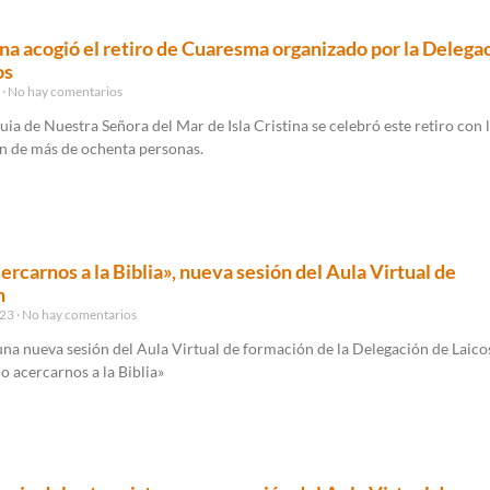
tina acogió el retiro de Cuaresma organizado por la Delega
os
3
No hay comentarios
uia de Nuestra Señora del Mar de Isla Cristina se celebró este retiro con 
ón de más de ochenta personas.
rcarnos a la Biblia», nueva sesión del Aula Virtual de
n
023
No hay comentarios
na nueva sesión del Aula Virtual de formación de la Delegación de Laicos
o acercarnos a la Biblia»