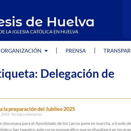
esis de Huelva
DE LA IGLESIA CATÓLICA EN HUELVA
ORGANIZACIÓN
PRENSA
TRANSPAR
tiqueta: Delegación de
a la preparación del Jubileo 2025
, 2023
No hay comentarios
n diocesana para el Apostolado de los Laicos pone en marcha, a través de
ológico San Leandro, este curso monográfico que profundizará en las gra