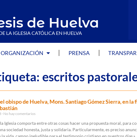
esis de Huelva
DE LA IGLESIA CATÓLICA EN HUELVA
ORGANIZACIÓN
PRENSA
TRANSPAR
iqueta: escritos pastoral
el obispo de Huelva, Mons. Santiago Gómez Sierra, en la f
bastián
23
No hay comentarios
 la Iglesia comporta entre otras cosas hacer una propuesta moral, para co
una sociedad honesta, justa y solidaria. Particularmente, es preciso anunc
 la vida, campo ineludible para el testimonio cristiano en nuestros días.»