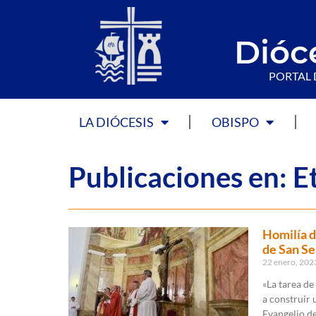
Dióc
PORTAL 
LA DIÓCESIS
OBISPO
Publicaciones en: Et
Homilía d
de San Se
22 enero, 20
«La tarea de
a construir 
Evangelio de