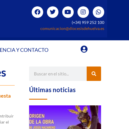
(+34) 959 252 100
comunicacion@diocesisdehuelva.es
ENCIA Y CONTACTO
es
Últimas noticias
iesta
ntribuir
iar el