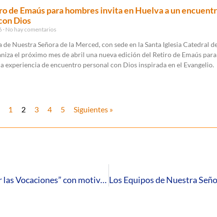
iro de Emaús para hombres invita en Huelva a un encuent
con Dios
26
No hay comentarios
 de Nuestra Señora de la Merced, con sede en la Santa Iglesia Catedral d
niza el próximo mes de abril una nueva edición del Retiro de Emaús para
 experiencia de encuentro personal con Dios inspirada en el Evangelio.
1
2
3
4
5
Siguientes »
El Seminario Diocesano acoge un “Laudato por las Vocaciones” con motivo del Día del Seminario