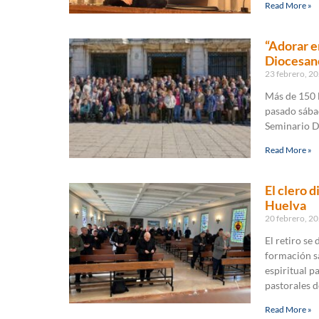
Read More »
“Adorar e
Diocesan
23 febrero, 2
Más de 150 l
pasado sábad
Seminario Di
Read More »
El clero 
Huelva
20 febrero, 2
El retiro se
formación sa
espiritual p
pastorales de
Read More »