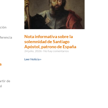
ación
Nota informativa sobre la
nferencia
solemnidad de Santiago
Apóstol, patrono de España
24 julio, 2026
No hay comentarios
Leer Noticia »
a
rtir de
el