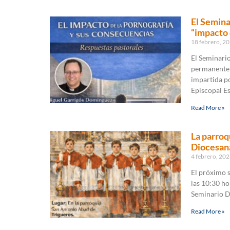
El Semina
“impacto 
18 febrero, 2
El Seminari
permanente p
impartida po
Episcopal E
Read More »
La parroq
Diocesan
4 febrero, 20
El próximo s
las 10:30 ho
Seminario D
Read More »