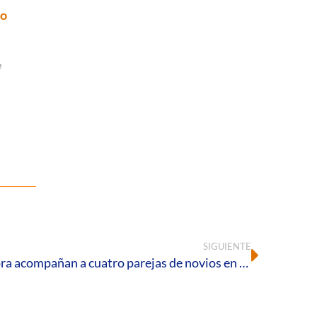
ro
e
SIGUIENTE
Los Equipos de Nuestra Señora acompañan a cuatro parejas de novios en su preparación al matrimonio