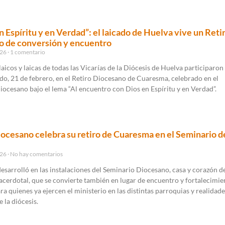
n Espíritu y en Verdad”: el laicado de Huelva vive un Reti
o de conversión y encuentro
026
1 comentario
aicos y laicas de todas las Vicarías de la Diócesis de Huelva participaron 
o, 21 de febrero, en el Retiro Diocesano de Cuaresma, celebrado en el
ocesano bajo el lema “Al encuentro con Dios en Espíritu y en Verdad”.
diocesano celebra su retiro de Cuaresma en el Seminario d
026
No hay comentarios
 desarrolló en las instalaciones del Seminario Diocesano, casa y corazón de
cerdotal, que se convierte también en lugar de encuentro y fortalecimie
ara quienes ya ejercen el ministerio en las distintas parroquias y realidad
 la diócesis.