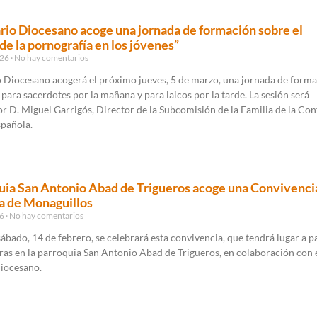
rio Diocesano acoge una jornada de formación sobre el
de la pornografía en los jóvenes”
026
No hay comentarios
o Diocesano acogerá el próximo jueves, 5 de marzo, una jornada de form
ara sacerdotes por la mañana y para laicos por la tarde. La sesión será
r D. Miguel Garrigós, Director de la Subcomisión de la Familia de la Co
spañola.
uia San Antonio Abad de Trigueros acoge una Convivenci
a de Monaguillos
26
No hay comentarios
ábado, 14 de febrero, se celebrará esta convivencia, que tendrá lugar a pa
ras en la parroquia San Antonio Abad de Trigueros, en colaboración con 
iocesano.