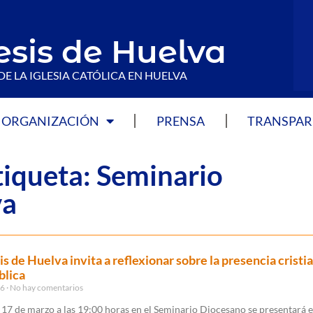
esis de Huelva
DE LA IGLESIA CATÓLICA EN HUELVA
ORGANIZACIÓN
PRENSA
TRANSPAR
tiqueta: Seminario
va
is de Huelva invita a reflexionar sobre la presencia cristi
blica
26
No hay comentarios
 17 de marzo a las 19:00 horas en el Seminario Diocesano se presentará e