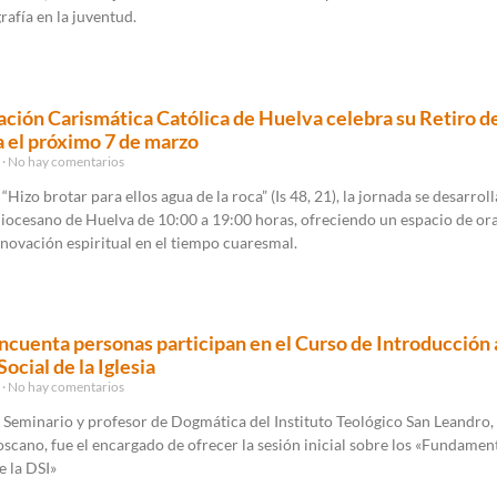
rafía en la juventud.
ción Carismática Católica de Huelva celebra su Retiro d
 el próximo 7 de marzo
6
No hay comentarios
“Hizo brotar para ellos agua de la roca” (Is 48, 21), la jornada se desarroll
iocesano de Huelva de 10:00 a 19:00 horas, ofreciendo un espacio de or
novación espiritual en el tiempo cuaresmal.
ncuenta personas participan en el Curso de Introducción a
ocial de la Iglesia
6
No hay comentarios
l Seminario y profesor de Dogmática del Instituto Teológico San Leandro,
oscano, fue el encargado de ofrecer la sesión inicial sobre los «Fundamen
e la DSI»