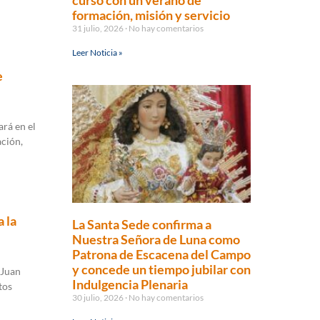
curso con un verano de
formación, misión y servicio
31 julio, 2026
No hay comentarios
Leer Noticia »
e
ará en el
ación,
 la
La Santa Sede confirma a
Nuestra Señora de Luna como
Patrona de Escacena del Campo
y concede un tiempo jubilar con
 Juan
Indulgencia Plenaria
tos
30 julio, 2026
No hay comentarios