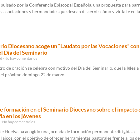
mpulsado por la Conferencia Episcopal Española, una propuesta para parr
 asociaciones y hermandades que desean discernir cómo vivir la fe en la
rio Diocesano acoge un “Laudato por las Vocaciones” con
l Día del Seminario
26
No hay comentarios
ro de oración se celebra con motivo del Día del Seminario, que la Iglesia
el próximo domingo 22 de marzo.
e formación en el Seminario Diocesano sobre el impacto d
ía en los jóvenes
6
No hay comentarios
 de Huelva ha acogido una jornada de formación permanente dirigida a
 laicos, con el objetivo de ofrecer herramientas pastorales frente a los de