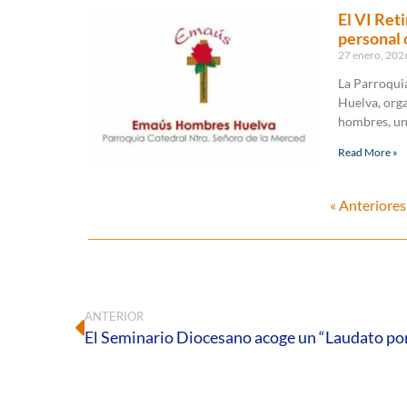
El VI Ret
personal 
27 enero, 20
La Parroquia
Huelva, orga
hombres, una
Read More »
« Anteriores
ANTERIOR