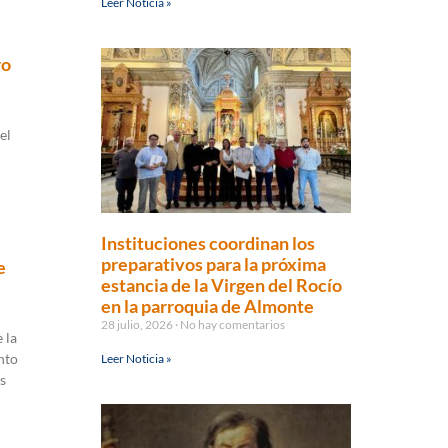
Leer Noticia »
ro
el
Instituciones coordinan los
preparativos para la próxima
e
estancia de la Virgen del Rocío
en la parroquia de Almonte
28 julio, 2026
No hay comentarios
 la
nto
Leer Noticia »
es