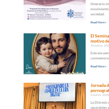
itinerario i
movimientos,
sociedad.
Read More »
El Semina
motivo de
16 marzo, 20
Este encuent
conmemora 
Read More »
Jornada d
pornograf
6 marzo, 202
La Diócesis
sacerdotes y