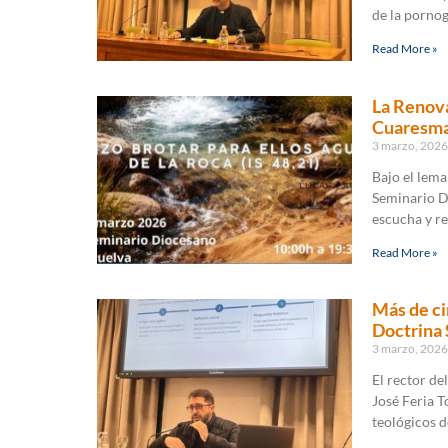
de la pornog
Read More »
La Renova
Cuaresma
3 marzo, 202
Bajo el lema 
Seminario D
escucha y re
Read More »
Más de ci
Doctrina S
3 marzo, 202
El rector de
José Feria T
teológicos d