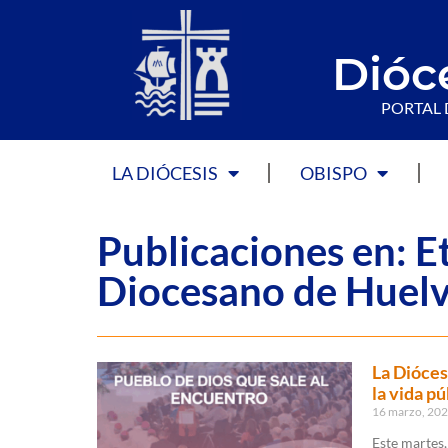
Dióc
PORTAL 
LA DIÓCESIS
OBISPO
Publicaciones en: E
Diocesano de Huel
La Dióces
la vida pú
16 marzo, 20
Este martes,