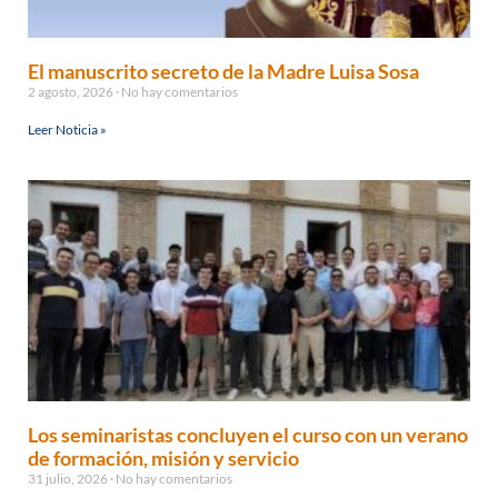
El manuscrito secreto de la Madre Luisa Sosa
2 agosto, 2026
No hay comentarios
Leer Noticia »
Los seminaristas concluyen el curso con un verano
de formación, misión y servicio
31 julio, 2026
No hay comentarios