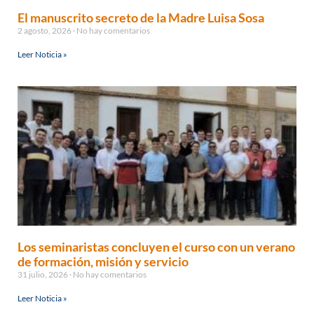
El manuscrito secreto de la Madre Luisa Sosa
2 agosto, 2026
No hay comentarios
Leer Noticia »
Los seminaristas concluyen el curso con un verano
de formación, misión y servicio
31 julio, 2026
No hay comentarios
Leer Noticia »