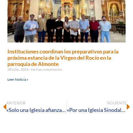
Instituciones coordinan los preparativos para la
próxima estancia de la Virgen del Rocío en la
parroquia de Almonte
28 julio, 2026
No hay comentarios
Leer Noticia »
ANTERIOR
SIGUIENTE
«Solo una Iglesia afianzada en Cristo podrá dar respuesta al mundo de hoy»
«Por una Iglesia Sinodal», formación para el clero y para laicos