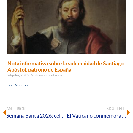
Nota informativa sobre la solemnidad de Santiago
Apóstol, patrono de España
24 julio, 2026
No hay comentarios
Leer Noticia »
ANTERIOR
SIGUIENTE
Semana Santa 2026: celebraciones litúrgicas en la Santa Iglesia Catedral
El Vaticano conmemora el 225 aniversario del Beato Diego José de Cádiz, misionero presente en la tierra onubense