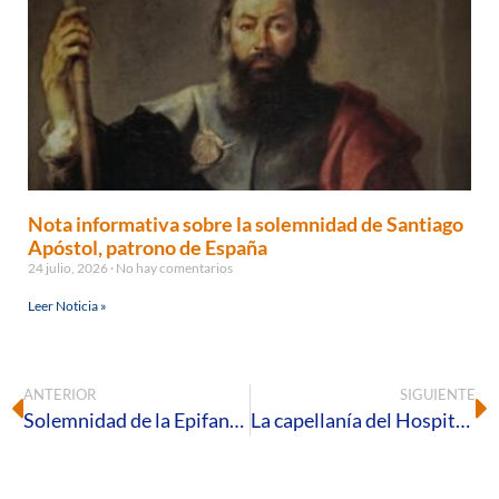
Nota informativa sobre la solemnidad de Santiago
Apóstol, patrono de España
24 julio, 2026
No hay comentarios
Leer Noticia »
ANTERIOR
SIGUIENTE
Solemnidad de la Epifanía del Señor
La capellanía del Hospital Vázquez Díaz lleva la alegrías de los Reyes Magos a los pacientes